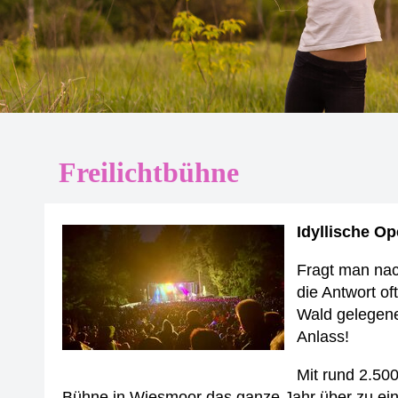
Freilichtbühne
Idyllische Op
Fragt man nac
die Antwort of
Wald gelegene
Anlass!
Mit rund 2.50
Bühne in Wiesmoor das ganze Jahr über zu ein