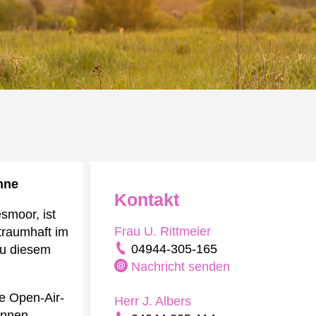
inne
Kontakt
smoor, ist
Frau U. Rittmeier
 traumhaft im
04944-305-165
zu diesem
Nachricht senden
ie Open-Air-
Herr J. Albers
innen