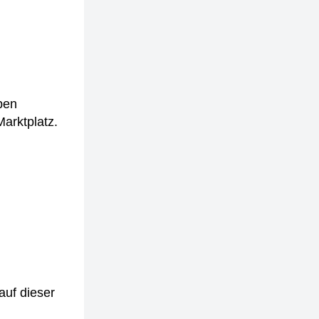
pen
arktplatz.
auf dieser