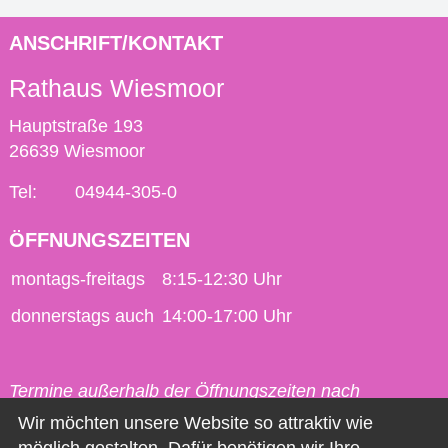
ANSCHRIFT/KONTAKT
Rathaus Wiesmoor
Hauptstraße 193
26639 Wiesmoor
Tel:
04944-305-0
ÖFFNUNGSZEITEN
montags-freitags
8:15-12:30 Uhr
donnerstags auch
14:00-17:00 Uhr
Termine außerhalb der Öffnungszeiten nach
vorheriger Vereinbarung möglich.
Wir möchten unsere Website so attraktiv wie
möglich gestalten. Dafür benötigen wir Ihre