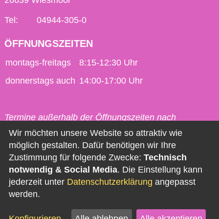
26639 Wiesmoor
Tel:
04944-305-0
ÖFFNUNGSZEITEN
montags-freitags
8:15-12:30 Uhr
donnerstags auch
14:00-17:00 Uhr
Termine außerhalb der Öffnungszeiten nach
vorheriger Vereinbarung möglich.
Wir möchten unsere Website so attraktiv wie
möglich gestalten. Dafür benötigen wir Ihre
Kontakt
Zustimmung für folgende Zwecke:
Technisch
notwendig & Social Media
. Die Einstellung kann
Impressum
jederzeit unter
Datenschutzerklärung
angepasst
Datenschutz
werden.
Barrierefreiheit
Konfigurieren
Alle ablehnen
Alle akzeptieren