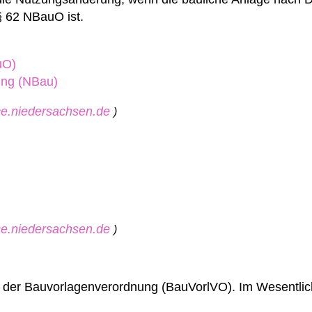
 62 NBauO ist.
uO)
ung (NBau)
ice.niedersachsen.de
)
ice.niedersachsen.de
)
us der Bauvorlagenverordnung (BauVorlVO). Im Wesentlic