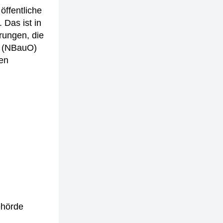
öffentliche
 Das ist in
ungen, die
g (NBauO)
gen
ehörde