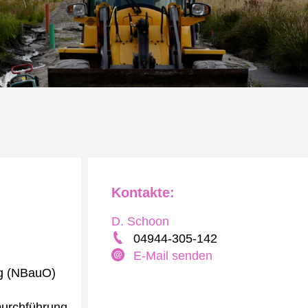
Kontakte:
D. Schoon
04944-305-142
E-Mail senden
ng (NBauO)
Durchführung