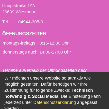
Hauptstraße 193
26639 Wiesmoor
Tel:
04944-305-0
ÖFFNUNGSZEITEN
montags-freitags
8:15-12:30 Uhr
donnerstags auch
14:00-17:00 Uhr
Termine außerhalb der Öffnungszeiten nach
vorheriger Vereinbarung möglich.
Wir möchten unsere Website so attraktiv wie
möglich gestalten. Dafür benötigen wir Ihre
Kontakt
Zustimmung für folgende Zwecke:
Technisch
notwendig & Social Media
. Die Einstellung kann
Impressum
jederzeit unter
Datenschutzerklärung
angepasst
Datenschutz
werden.