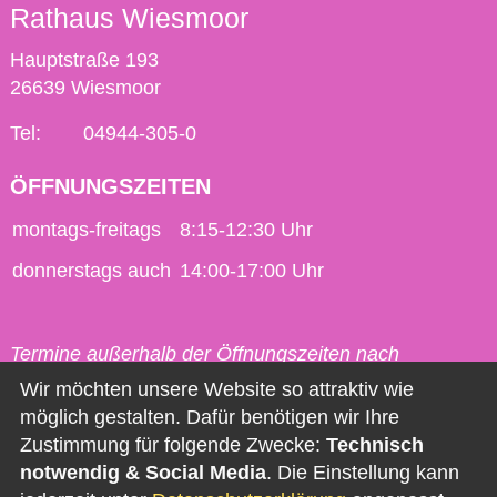
Rathaus Wiesmoor
Hauptstraße 193
26639 Wiesmoor
Tel:
04944-305-0
ÖFFNUNGSZEITEN
montags-freitags
8:15-12:30 Uhr
donnerstags auch
14:00-17:00 Uhr
Termine außerhalb der Öffnungszeiten nach
vorheriger Vereinbarung möglich.
Wir möchten unsere Website so attraktiv wie
möglich gestalten. Dafür benötigen wir Ihre
Kontakt
Zustimmung für folgende Zwecke:
Technisch
notwendig & Social Media
. Die Einstellung kann
Impressum