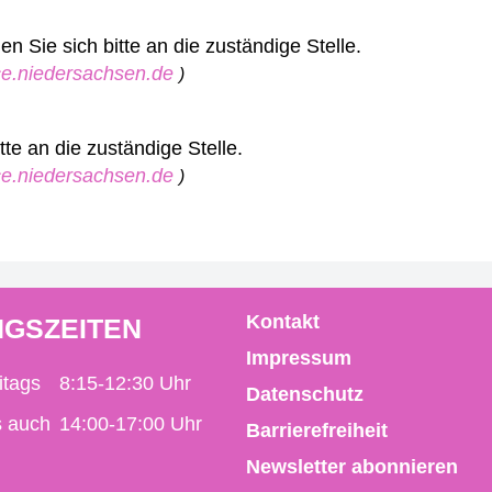
 Sie sich bitte an die zuständige Stelle.
ice.niedersachsen.de
)
te an die zuständige Stelle.
ice.niedersachsen.de
)
Kontakt
GSZEITEN
Impressum
itags
8:15-12:30 Uhr
Datenschutz
s auch
14:00-17:00 Uhr
Barrierefreiheit
Newsletter abonnieren