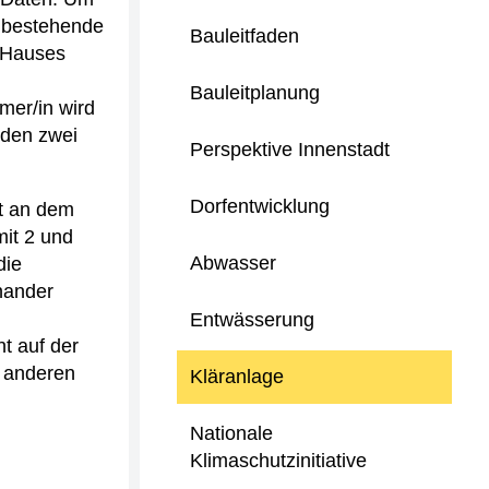
, bestehende
Bauleitfaden
/Hauses
Bauleitplanung
mer/in wird
den zwei
Perspektive Innenstadt
Dorfentwicklung
t an dem
mit 2 und
Abwasser
die
nander
Entwässerung
t auf der
r anderen
Kläranlage
Nationale
Klimaschutzinitiative