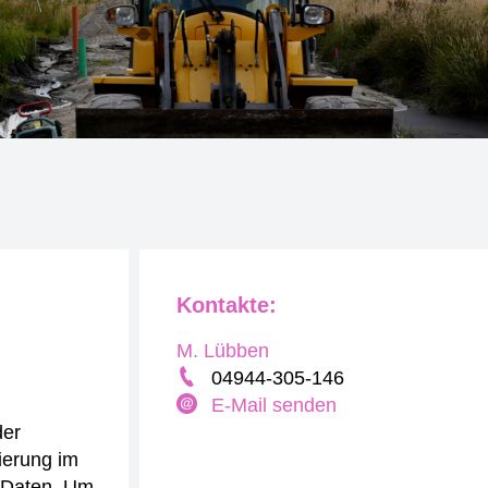
Kontakte:
M. Lübben
04944-305-146
E-Mail senden
der
ierung im
 Daten.
Um