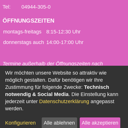
Tel:
04944-305-0
ÖFFNUNGSZEITEN
montags-freitags
8:15-12:30 Uhr
donnerstags auch
14:00-17:00 Uhr
Termine außerhalb der Öffnungszeiten nach
vorheriger Vereinbarung möglich.
Wir möchten unsere Website so attraktiv wie
möglich gestalten. Dafür benötigen wir Ihre
Kontakt
Zustimmung für folgende Zwecke:
Technisch
notwendig & Social Media
. Die Einstellung kann
Impressum
jederzeit unter
Datenschutzerklärung
angepasst
Datenschutz
werden.
Barrierefreiheit
Konfigurieren
Alle ablehnen
Alle akzeptieren
Newsletter abonnieren