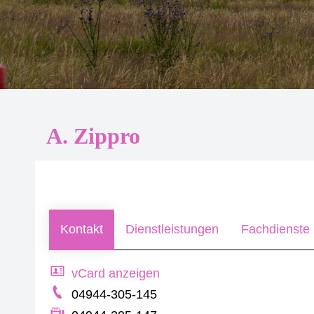
A. Zippro
Kontakt
Dienstleistungen
Fachdienste 
vCard anzeigen
04944-305-145