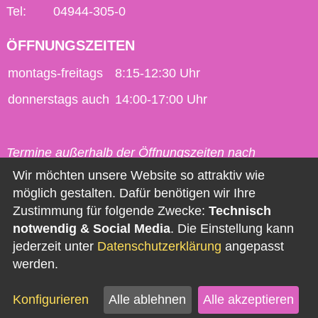
Tel:
04944-305-0
ÖFFNUNGSZEITEN
montags-freitags
8:15-12:30 Uhr
donnerstags auch
14:00-17:00 Uhr
Termine außerhalb der Öffnungszeiten nach
vorheriger Vereinbarung möglich.
Wir möchten unsere Website so attraktiv wie
möglich gestalten. Dafür benötigen wir Ihre
Kontakt
Zustimmung für folgende Zwecke:
Technisch
notwendig & Social Media
. Die Einstellung kann
Impressum
jederzeit unter
Datenschutzerklärung
angepasst
Datenschutz
werden.
Barrierefreiheit
Konfigurieren
Alle ablehnen
Alle akzeptieren
Newsletter abonnieren