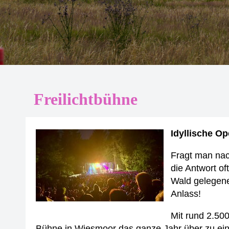
Freilichtbühne
Idyllische Op
Fragt man nac
die Antwort of
Wald gelegene
Anlass!
Mit rund 2.50
Bühne in Wiesmoor das ganze Jahr über zu ein