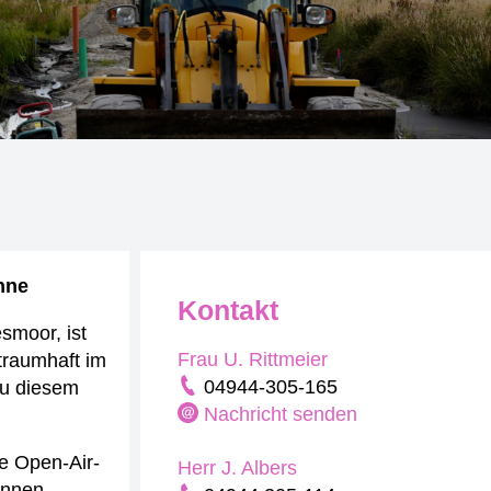
inne
Kontakt
smoor, ist
Frau U. Rittmeier
 traumhaft im
04944-305-165
zu diesem
Nachricht senden
ie Open-Air-
Herr J. Albers
innen