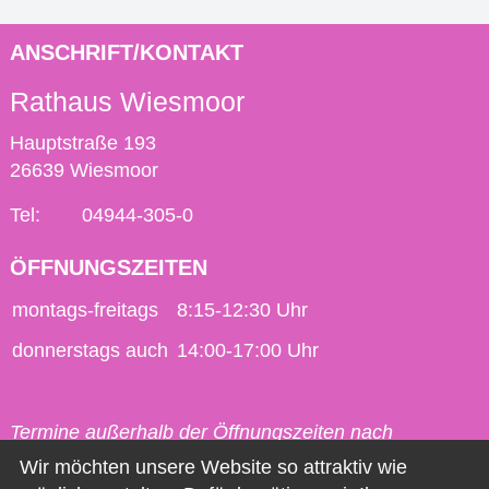
ANSCHRIFT/KONTAKT
Rathaus Wiesmoor
Hauptstraße 193
26639 Wiesmoor
Tel:
04944-305-0
ÖFFNUNGSZEITEN
montags-freitags
8:15-12:30 Uhr
donnerstags auch
14:00-17:00 Uhr
Termine außerhalb der Öffnungszeiten nach
vorheriger Vereinbarung möglich.
Wir möchten unsere Website so attraktiv wie