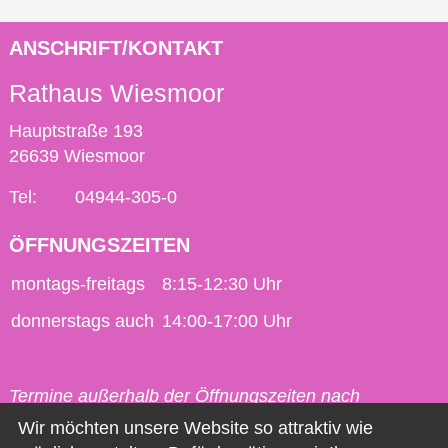
ANSCHRIFT/KONTAKT
Rathaus Wiesmoor
Hauptstraße 193
26639 Wiesmoor
Tel:
04944-305-0
ÖFFNUNGSZEITEN
montags-freitags
8:15-12:30 Uhr
donnerstags auch
14:00-17:00 Uhr
Termine außerhalb der Öffnungszeiten nach
vorheriger Vereinbarung möglich.
Wir möchten unsere Website so attraktiv wie