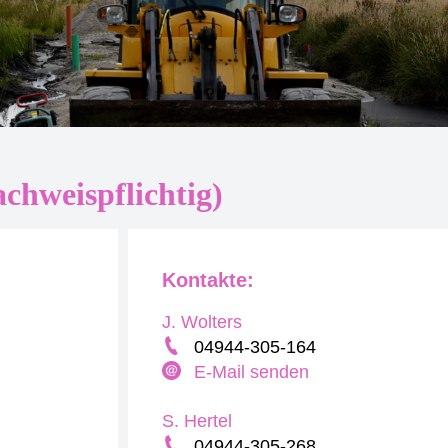
chweispflichtig)
Kontakte:
J. Wolters
04944-305-164
E-Mail senden
S. Hertel
04944-305-268