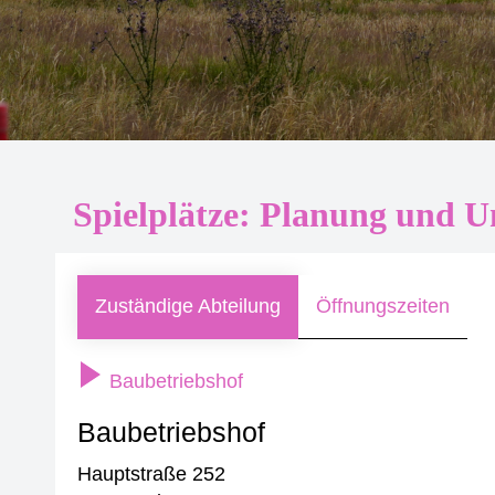
Spielplätze: Planung und U
Zuständige Abteilung
Öffnungszeiten
Baubetriebshof
Baubetriebshof
Hauptstraße 252