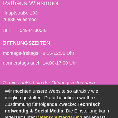
Rathaus Wiesmoor
Hauptstraße 193
26639 Wiesmoor
Tel:
04944-305-0
ÖFFNUNGSZEITEN
montags-freitags
8:15-12:30 Uhr
donnerstags auch
14:00-17:00 Uhr
Termine außerhalb der Öffnungszeiten nach
vorheriger Vereinbarung möglich.
Wir möchten unsere Website so attraktiv wie
möglich gestalten. Dafür benötigen wir Ihre
Kontakt
Zustimmung für folgende Zwecke:
Technisch
notwendig & Social Media
. Die Einstellung kann
Impressum
jederzeit unter
Datenschutzerklärung
angepasst