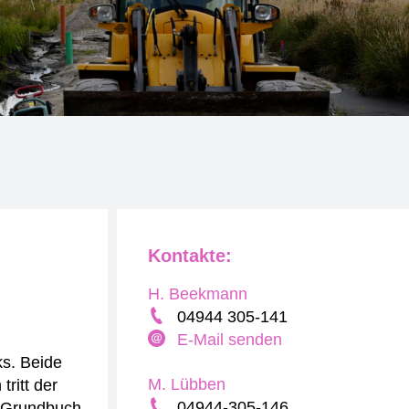
Kontakte:
H. Beekmann
04944 305-141
E-Mail senden
ks. Beide
M. Lübben
tritt der
04944-305-146
 Grundbuch.