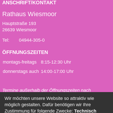
ANSCHRIFT/KONTAKT
Rathaus Wiesmoor
Hauptstraße 193
26639 Wiesmoor
Tel:
04944-305-0
ÖFFNUNGSZEITEN
montags-freitags
8:15-12:30 Uhr
donnerstags auch
14:00-17:00 Uhr
Termine außerhalb der Öffnungszeiten nach
vorheriger Vereinbarung möglich.
Wir möchten unsere Website so attraktiv wie
möglich gestalten. Dafür benötigen wir Ihre
Kontakt
Zustimmung für folgende Zwecke:
Technisch