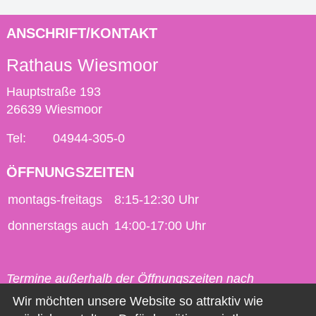
ANSCHRIFT/KONTAKT
Rathaus Wiesmoor
Hauptstraße 193
26639 Wiesmoor
Tel:
04944-305-0
ÖFFNUNGSZEITEN
montags-freitags
8:15-12:30 Uhr
donnerstags auch
14:00-17:00 Uhr
Termine außerhalb der Öffnungszeiten nach
vorheriger Vereinbarung möglich.
Wir möchten unsere Website so attraktiv wie