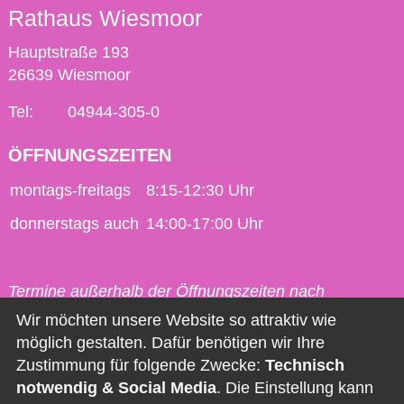
Rathaus Wiesmoor
Hauptstraße 193
26639 Wiesmoor
Tel:
04944-305-0
ÖFFNUNGSZEITEN
montags-freitags
8:15-12:30 Uhr
donnerstags auch
14:00-17:00 Uhr
Termine außerhalb der Öffnungszeiten nach
vorheriger Vereinbarung möglich.
Wir möchten unsere Website so attraktiv wie
möglich gestalten. Dafür benötigen wir Ihre
Kontakt
Zustimmung für folgende Zwecke:
Technisch
notwendig & Social Media
. Die Einstellung kann
Impressum