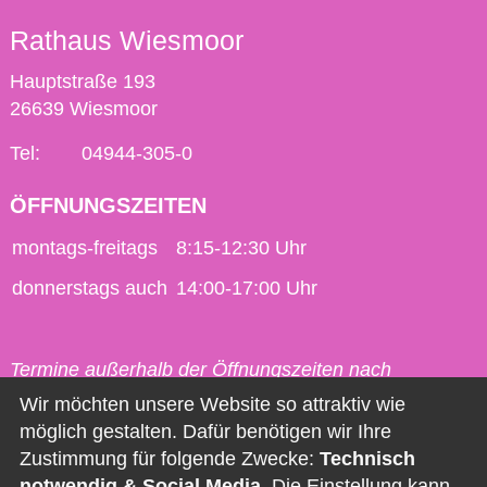
Rathaus Wiesmoor
Hauptstraße 193
26639 Wiesmoor
Tel:
04944-305-0
ÖFFNUNGSZEITEN
montags-freitags
8:15-12:30 Uhr
donnerstags auch
14:00-17:00 Uhr
Termine außerhalb der Öffnungszeiten nach
vorheriger Vereinbarung möglich.
Wir möchten unsere Website so attraktiv wie
möglich gestalten. Dafür benötigen wir Ihre
Kontakt
Zustimmung für folgende Zwecke:
Technisch
notwendig & Social Media
. Die Einstellung kann