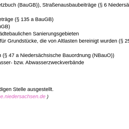
setzbuch (BauGB)), Straßenausbaubeiträge (§ 6 Nieders
beträge (§ 135 a BauGB)
uGB)
tädtebaulichen Sanierungsgebieten
ür Grundstücke, die von Altlasten bereinigt wurden (§ 
gen (§ 47 a Niedersächsische Bauordnung (NBauO))
Wasser- bzw. Abwasserzweckverbände
igen Stelle ausgestellt.
ice.niedersachsen.de
)