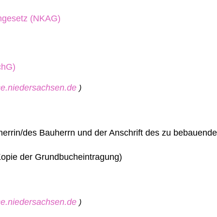
ngesetz (NKAG)
chG)
ice.niedersachsen.de
)
uherrin/des Bauherrn und der Anschrift des zu bebauend
Kopie der Grundbucheintragung)
ice.niedersachsen.de
)