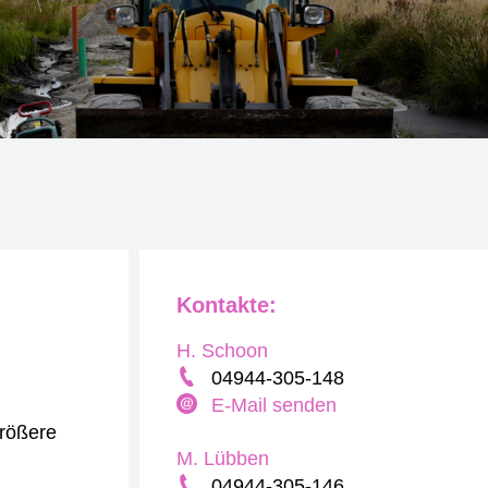
Kontakte:
H. Schoon
04944-305-148
E-Mail senden
größere
M. Lübben
04944-305-146