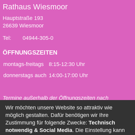
Rathaus Wiesmoor
Hauptstraße 193
26639 Wiesmoor
Tel:
04944-305-0
ÖFFNUNGSZEITEN
montags-freitags
8:15-12:30 Uhr
donnerstags auch
14:00-17:00 Uhr
Termine außerhalb der Öffnungszeiten nach
vorheriger Vereinbarung möglich.
Wir möchten unsere Website so attraktiv wie
möglich gestalten. Dafür benötigen wir Ihre
Kontakt
Zustimmung für folgende Zwecke:
Technisch
notwendig & Social Media
. Die Einstellung kann
Impressum