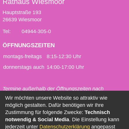
Rathaus Wiesmoor
Hauptstraße 193
26639 Wiesmoor
Tel:
04944-305-0
ÖFFNUNGSZEITEN
montags-freitags
8:15-12:30 Uhr
donnerstags auch
14:00-17:00 Uhr
Termine außerhalb der Öffnungszeiten nach
vorheriger Vereinbarung möglich.
Wir möchten unsere Website so attraktiv wie
möglich gestalten. Dafür benötigen wir Ihre
Kontakt
Zustimmung für folgende Zwecke:
Technisch
notwendig & Social Media
. Die Einstellung kann
Impressum
jederzeit unter
Datenschutzerklärung
angepasst