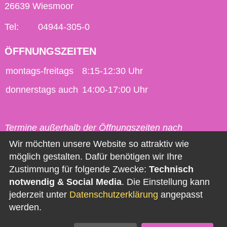
26639 Wiesmoor
Tel:
04944-305-0
ÖFFNUNGSZEITEN
montags-freitags
8:15-12:30 Uhr
donnerstags auch
14:00-17:00 Uhr
Termine außerhalb der Öffnungszeiten nach
vorheriger Vereinbarung möglich.
Wir möchten unsere Website so attraktiv wie
möglich gestalten. Dafür benötigen wir Ihre
Kontakt
Zustimmung für folgende Zwecke:
Technisch
notwendig & Social Media
. Die Einstellung kann
Impressum
jederzeit unter
Datenschutzerklärung
angepasst
Datenschutz
werden.
Barrierefreiheit