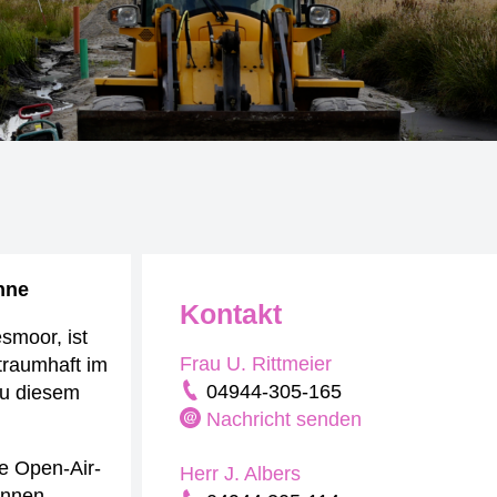
inne
Kontakt
smoor, ist
Frau U. Rittmeier
 traumhaft im
04944-305-165
zu diesem
Nachricht senden
ie Open-Air-
Herr J. Albers
innen