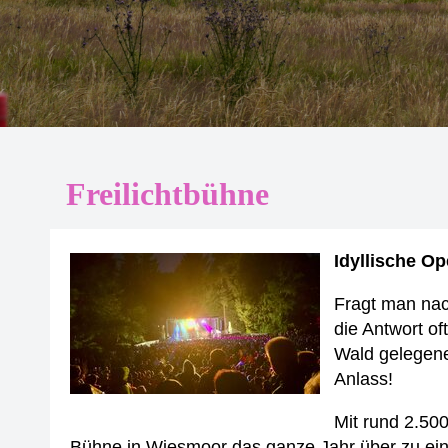
Freilichtbühne
Idyllische Op
Fragt man nac
die Antwort of
Wald gelegene
Anlass!
Mit rund 2.50
Bühne in Wiesmoor das ganze Jahr über zu ein