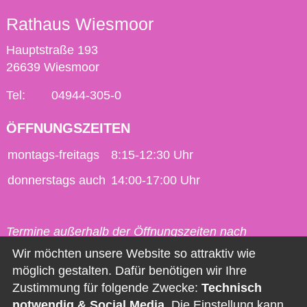
Rathaus Wiesmoor
Hauptstraße 193
26639 Wiesmoor
Tel:
04944-305-0
ÖFFNUNGSZEITEN
montags-freitags
8:15-12:30 Uhr
donnerstags auch
14:00-17:00 Uhr
Termine außerhalb der Öffnungszeiten nach
vorheriger Vereinbarung möglich.
Wir möchten unsere Website so attraktiv wie
möglich gestalten. Dafür benötigen wir Ihre
Kontakt
Zustimmung für folgende Zwecke:
Technisch
notwendig & Social Media
. Die Einstellung kann