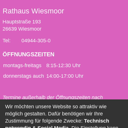
Rathaus Wiesmoor
Hauptstraße 193
26639 Wiesmoor
Tel:
04944-305-0
ÖFFNUNGSZEITEN
montags-freitags
8:15-12:30 Uhr
donnerstags auch
14:00-17:00 Uhr
Termine außerhalb der Öffnungszeiten nach
vorheriger Vereinbarung möglich.
Wir möchten unsere Website so attraktiv wie
möglich gestalten. Dafür benötigen wir Ihre
Kontakt
Zustimmung für folgende Zwecke:
Technisch
notwendig & Social Media
. Die Einstellung kann