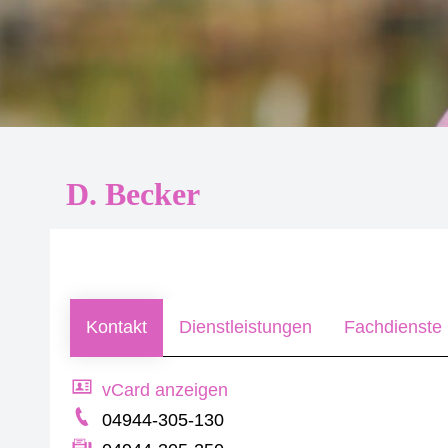
D. Becker
Kontakt
Dienstleistungen
Fachdienste 
vCard anzeigen
04944-305-130