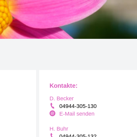
Kontakte:
D. Becker
04944-305-130
E-Mail senden
H. Buhr
04944-305-132