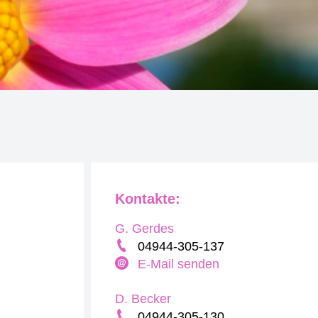
Kontakte:
G. Gerdes
04944-305-137
E-Mail senden
D. Becker
04944-305-130