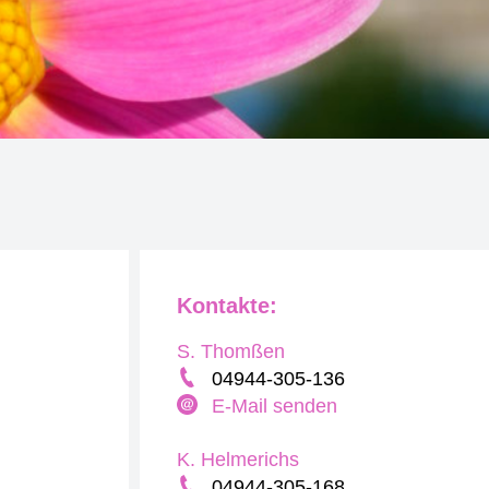
Kontakte:
S. Thomßen
04944-305-136
E-Mail senden
K. Helmerichs
04944-305-168