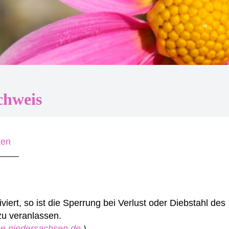
chweis
ten
iert, so ist die Sperrung bei Verlust oder Diebstahl des
zu veranlassen.
ice.niedersachsen.de
)