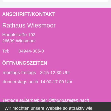
ANSCHRIFT/KONTAKT
Rathaus Wiesmoor
Hauptstraße 193
26639 Wiesmoor
Tel:
04944-305-0
ÖFFNUNGSZEITEN
montags-freitags
8:15-12:30 Uhr
donnerstags auch
14:00-17:00 Uhr
Termine außerhalb der Öffnungszeiten nach
vorheriger Vereinbarung möglich.
Wir möchten unsere Website so attraktiv wie