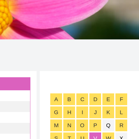
A
B
C
D
E
F
G
H
I
J
K
L
M
N
O
P
Q
R
S
T
U
V
W
X