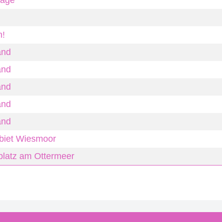
Tage
n!
and
and
and
and
and
ebiet Wiesmoor
latz am Ottermeer