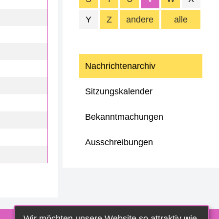
Y
Z
andere
alle
Nachrichtenarchiv
Sitzungskalender
Bekanntmachungen
Ausschreibungen
Wir möchten unsere Website so attraktiv wie