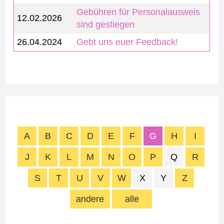
Gebühren für Personalausweis
12.02.2026
sind gestiegen
26.04.2024
Gebt uns euer Feedback!
A
B
C
D
E
F
G
H
I
J
K
L
M
N
O
P
Q
R
S
T
U
V
W
X
Y
Z
andere
alle