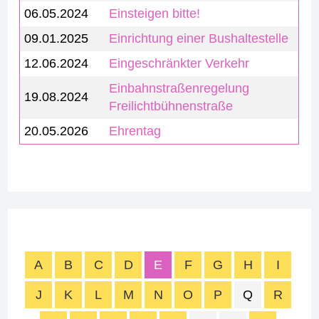
06.05.2024
Einsteigen bitte!
09.01.2025
Einrichtung einer Bushaltestelle
12.06.2024
Eingeschränkter Verkehr
Einbahnstraßenregelung
19.08.2024
Freilichtbühnenstraße
20.05.2026
Ehrentag
A
B
C
D
E
F
G
H
I
J
K
L
M
N
O
P
Q
R