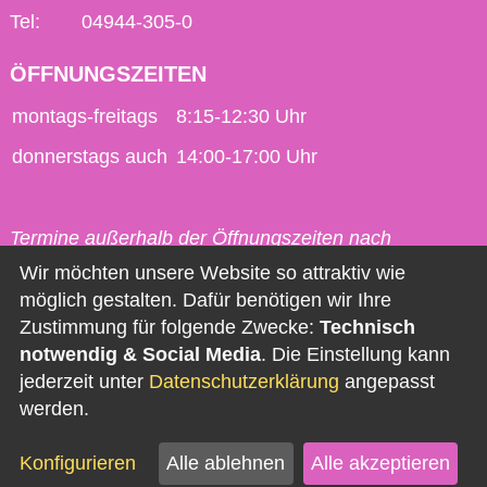
Tel:
04944-305-0
ÖFFNUNGSZEITEN
montags-freitags
8:15-12:30 Uhr
donnerstags auch
14:00-17:00 Uhr
Termine außerhalb der Öffnungszeiten nach
vorheriger Vereinbarung möglich.
Wir möchten unsere Website so attraktiv wie
möglich gestalten. Dafür benötigen wir Ihre
Kontakt
Zustimmung für folgende Zwecke:
Technisch
notwendig & Social Media
. Die Einstellung kann
Impressum
jederzeit unter
Datenschutzerklärung
angepasst
Datenschutz
werden.
Barrierefreiheit
Konfigurieren
Alle ablehnen
Alle akzeptieren
Newsletter abonnieren