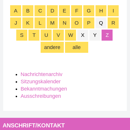
A
B
C
D
E
F
G
H
I
J
K
L
M
N
O
P
Q
R
S
T
U
V
W
X
Y
Z
andere
alle
Nachrichtenarchiv
Sitzungskalender
Bekanntmachungen
Ausschreibungen
ANSCHRIFT/KONTAKT