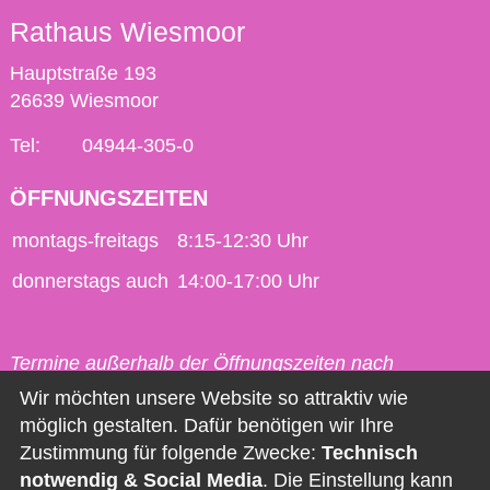
Rathaus Wiesmoor
Hauptstraße 193
26639 Wiesmoor
Tel:
04944-305-0
ÖFFNUNGSZEITEN
montags-freitags
8:15-12:30 Uhr
donnerstags auch
14:00-17:00 Uhr
Termine außerhalb der Öffnungszeiten nach
vorheriger Vereinbarung möglich.
Wir möchten unsere Website so attraktiv wie
möglich gestalten. Dafür benötigen wir Ihre
Kontakt
Zustimmung für folgende Zwecke:
Technisch
notwendig & Social Media
. Die Einstellung kann
Impressum