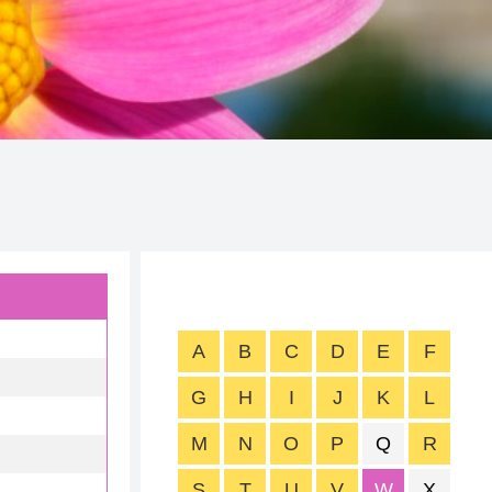
A
B
C
D
E
F
G
H
I
J
K
L
M
N
O
P
Q
R
S
T
U
V
W
X