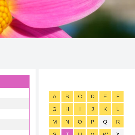
A
B
C
D
E
F
G
H
I
J
K
L
M
N
O
P
Q
R
S
T
U
V
W
X