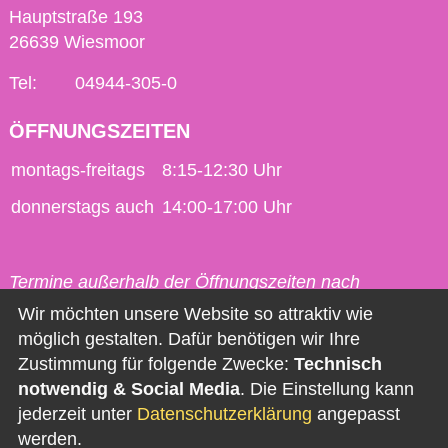
Hauptstraße 193
26639 Wiesmoor
Tel:
04944-305-0
ÖFFNUNGSZEITEN
montags-freitags
8:15-12:30 Uhr
donnerstags auch
14:00-17:00 Uhr
Termine außerhalb der Öffnungszeiten nach
vorheriger Vereinbarung möglich.
Wir möchten unsere Website so attraktiv wie
möglich gestalten. Dafür benötigen wir Ihre
Kontakt
Zustimmung für folgende Zwecke:
Technisch
notwendig & Social Media
. Die Einstellung kann
Impressum
jederzeit unter
Datenschutzerklärung
angepasst
Datenschutz
werden.