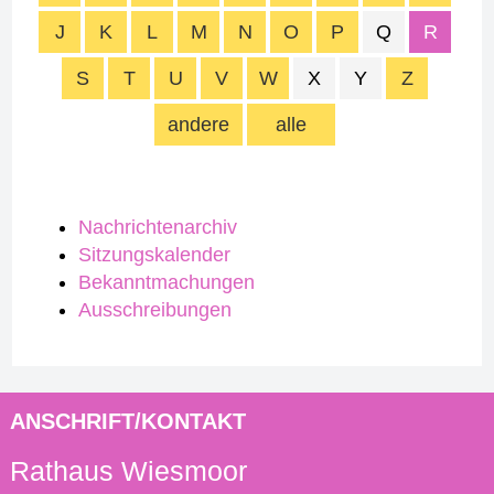
J
K
L
M
N
O
P
Q
R
S
T
U
V
W
X
Y
Z
andere
alle
Nachrichtenarchiv
Sitzungskalender
Bekanntmachungen
Ausschreibungen
ANSCHRIFT/KONTAKT
Rathaus Wiesmoor