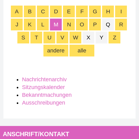
A
B
C
D
E
F
G
H
I
J
K
L
M
N
O
P
Q
R
S
T
U
V
W
X
Y
Z
andere
alle
Nachrichtenarchiv
Sitzungskalender
Bekanntmachungen
Ausschreibungen
ANSCHRIFT/KONTAKT