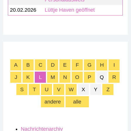
20.02.2026
Lüttje Haven geöffnet
A
B
C
D
E
F
G
H
I
J
K
L
M
N
O
P
Q
R
S
T
U
V
W
X
Y
Z
andere
alle
Nachrichtenarchiv