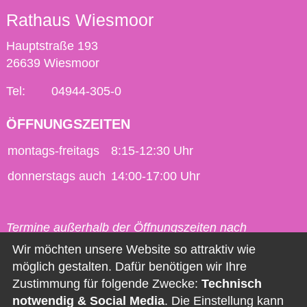
Rathaus Wiesmoor
Hauptstraße 193
26639 Wiesmoor
Tel:
04944-305-0
ÖFFNUNGSZEITEN
montags-freitags
8:15-12:30 Uhr
donnerstags auch
14:00-17:00 Uhr
Termine außerhalb der Öffnungszeiten nach
vorheriger Vereinbarung möglich.
Wir möchten unsere Website so attraktiv wie
möglich gestalten. Dafür benötigen wir Ihre
Kontakt
Zustimmung für folgende Zwecke:
Technisch
notwendig & Social Media
. Die Einstellung kann
Impressum