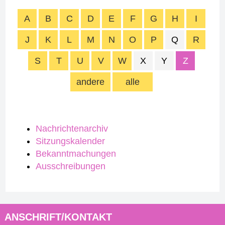
A
B
C
D
E
F
G
H
I
J
K
L
M
N
O
P
Q
R
S
T
U
V
W
X
Y
Z
andere
alle
Nachrichtenarchiv
Sitzungskalender
Bekanntmachungen
Ausschreibungen
ANSCHRIFT/KONTAKT