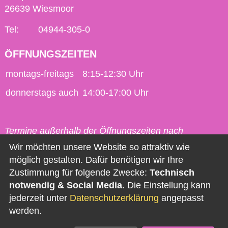
26639 Wiesmoor
Tel:
04944-305-0
ÖFFNUNGSZEITEN
montags-freitags
8:15-12:30 Uhr
donnerstags auch
14:00-17:00 Uhr
Termine außerhalb der Öffnungszeiten nach
vorheriger Vereinbarung möglich.
Wir möchten unsere Website so attraktiv wie
möglich gestalten. Dafür benötigen wir Ihre
Kontakt
Zustimmung für folgende Zwecke:
Technisch
notwendig & Social Media
. Die Einstellung kann
Impressum
jederzeit unter
Datenschutzerklärung
angepasst
Datenschutz
werden.
Barrierefreiheit