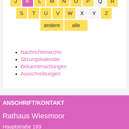
J
K
L
M
N
O
P
Q
R
S
T
U
V
W
X
Y
Z
andere
alle
Nachrichtenarchiv
Sitzungskalender
Bekanntmachungen
Ausschreibungen
ANSCHRIFT/KONTAKT
Rathaus Wiesmoor
Hauptstraße 193