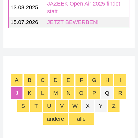
JAZEEK Open Air 2025 findet
13.08.2025
statt
15.07.2026
JETZT BEWERBEN!
A
B
C
D
E
F
G
H
I
J
K
L
M
N
O
P
Q
R
S
T
U
V
W
X
Y
Z
andere
alle