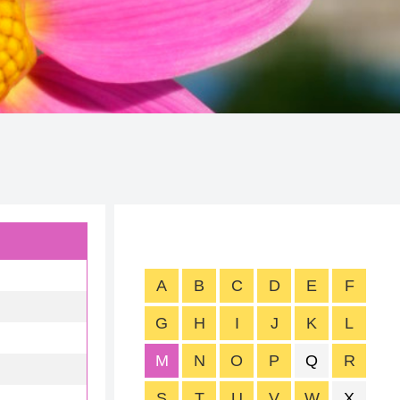
A
B
C
D
E
F
G
H
I
J
K
L
M
N
O
P
Q
R
S
T
U
V
W
X