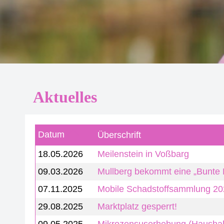
Aktuelles
Datum
Überschrift
18.05.2026
Meilenstein in Voßbarg
09.03.2026
Mullberg bekommt eine „Bunte 
07.11.2025
Mobile Schadstoffsammlung 2
29.08.2025
Marktplatz gesperrt!