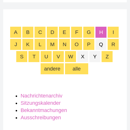
A
B
C
D
E
F
G
H
I
J
K
L
M
N
O
P
Q
R
S
T
U
V
W
X
Y
Z
andere
alle
Nachrichtenarchiv
Sitzungskalender
Bekanntmachungen
Ausschreibungen