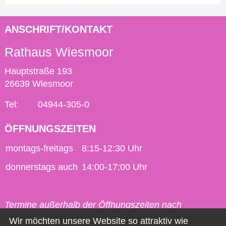
ANSCHRIFT/KONTAKT
Rathaus Wiesmoor
Hauptstraße 193
26639 Wiesmoor
Tel:
04944-305-0
ÖFFNUNGSZEITEN
montags-freitags
8:15-12:30 Uhr
donnerstags auch
14:00-17:00 Uhr
Termine außerhalb der Öffnungszeiten nach
vorheriger Vereinbarung möglich.
Wir möchten unsere Website so attraktiv wie