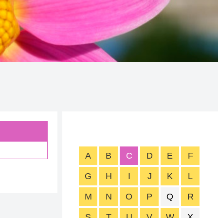
A
B
C
D
E
F
G
H
I
J
K
L
M
N
O
P
Q
R
S
T
U
V
W
X