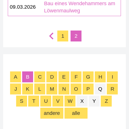
Bau eines Wendehammers am
09.03.2026
Löwenmaulweg
1
2
A
B
C
D
E
F
G
H
I
J
K
L
M
N
O
P
Q
R
S
T
U
V
W
X
Y
Z
andere
alle