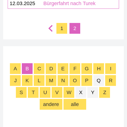
12.03.2025
Bürgerfahrt nach Turek
1
2
A
B
C
D
E
F
G
H
I
J
K
L
M
N
O
P
Q
R
S
T
U
V
W
X
Y
Z
andere
alle