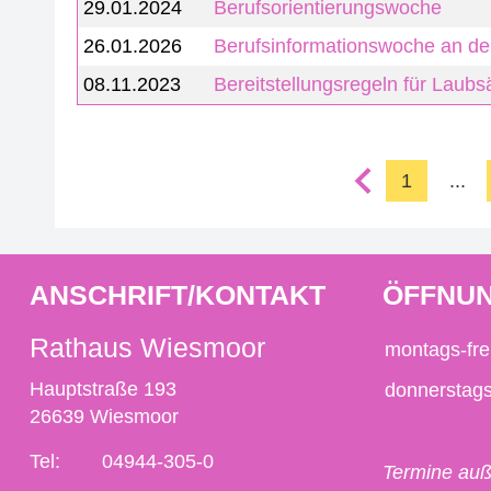
29.01.2024
Berufsorientierungswoche
26.01.2026
Berufsinformationswoche an d
08.11.2023
Bereitstellungsregeln für Laub
1
...
ANSCHRIFT/KONTAKT
ÖFFNUN
Rathaus Wiesmoor
montags-fre
Hauptstraße 193
donnerstag
26639 Wiesmoor
Tel:
04944-305-0
Termine auß