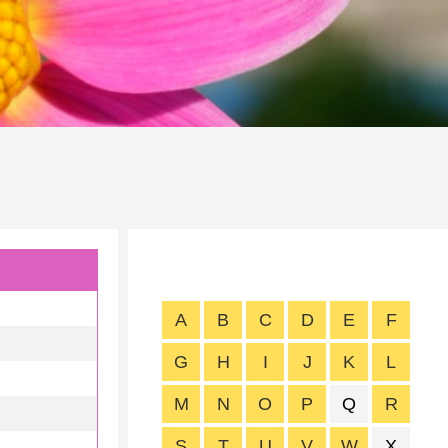
A
B
C
D
E
F
G
H
I
J
K
L
M
N
O
P
Q
R
S
T
U
V
W
X