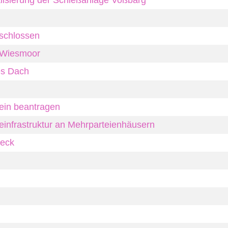
alisierung der Schießanlage Voßbarg
schlossen
k Wiesmoor
es Dach
ein beantragen
infrastruktur an Mehrparteienhäusern
weck